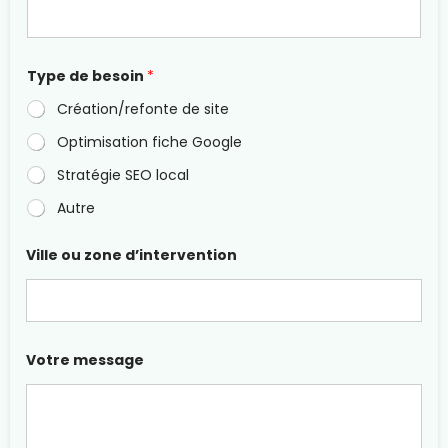
s
e
l
'
Type de besoin
*
e
n
Création/refonte de site
t
r
Optimisation fiche Google
e
p
Stratégie SEO local
r
i
Autre
s
e
Ville ou zone d’intervention
Votre message