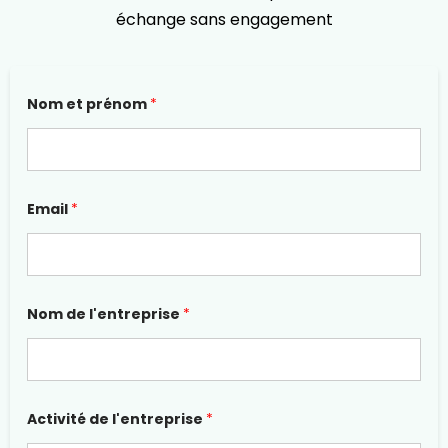
échange sans engagement
l
d
Nom et prénom
*
'
e
e
M
n
i
t
s
r
e
e
p
p
a
Email
*
r
g
i
e
s
e
l
'
Nom de l'entreprise
*
e
n
t
r
e
p
Activité de l'entreprise
*
r
i